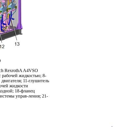
)
osch RexrothA A4VSO
 рабочей жидкостью; 8-
в двигателя; 11-глушитель
бочей жидкости
входной; 18-фланец
истемы управ-ления; 21-