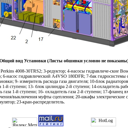
Общий вид Установки (Листы обшивки условно не показаны
ь Perkins 4008-30TRS2; 3-редуктор; 4-насосы гидравличе-ские B
р; 6-насос гидравлический A4VSO 180DFR; 7-бак гидросистемы с
ановки; 9- измеритель расхода газа двигателя; 10-блок радиаторо
а 1-й ступени; 13- блок цилиндра 2-й ступени; 14-охладитель ра
 газа 1-й ступени; 16- охладитель газа 2-й ступени; 17-фланец 
ючения/выключения муфты сцепления; 20-шкафы электрические с
мулятор; 23-кран-распределитель.